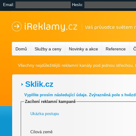
Email:
Heslo:
Domů
Služby a ceny
Novinky a akce
Reference
Č
Všechny nejdůležitější reklamní kanály pod jednou střechou, 
Sklik.cz
Vyplňte prosím následující údaje. Zvýrazněná pole s hvězd
Zacílení reklamní kampaně
Ukázka postupu
Cílová země